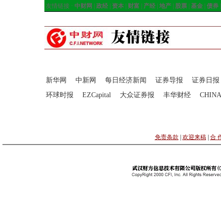
友情链接 ·
中财网
|
政经
|
资本
|
财富
|
产经
|
地产
|
股票
|
基金
|
债券
新华网
中新网
每日经济新闻
证券导报
证券日报
环球时报
EZCapital
大众证券报
丰华财经
CHIN
免责条款
|
欢迎来稿
|
合 